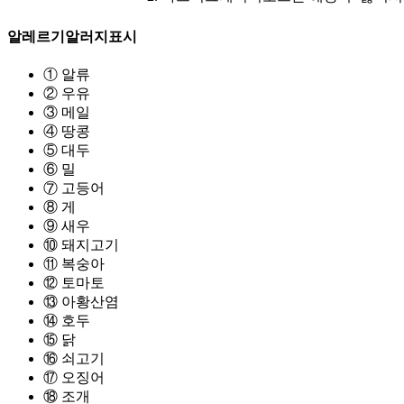
알레르기
알러지표시
① 알류
② 우유
③ 메일
④ 땅콩
⑤ 대두
⑥ 밀
⑦ 고등어
⑧ 게
⑨ 새우
⑩ 돼지고기
⑪ 복숭아
⑫ 토마토
⑬ 아황산염
⑭ 호두
⑮ 닭
⑯ 쇠고기
⑰ 오징어
⑱ 조개