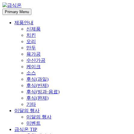
Skip
to
Primary Menu
content
제품안내
신제품
치킨
오리
만두
육가공
수산가공
케이크
소스
후식(과일)
후식(반제)
후식(빙과·음료)
후식(완제)
기타
이달의 행사
이달의 행사
이벤트
급식온 TIP