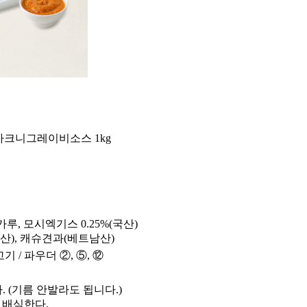
: 마크니그레이비소스 1kg
빵가루, 모시엑기스 0.25%(국산)
산), 캐슈견과(베트남산)
기 / 파우더 ②, ⑤, ⑫
다. (기름 안발라도 됩니다.)
 배식한다.