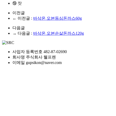
⑲ 잣
이전글
← 이전글 :
바삭온 오븐등심돈까스60g
다음글
→ 다음글 :
바삭온 오븐순살돈까스120g
사업자 등록번호
482-87-02690
회사명
주식회사 웰프렌
이메일
gupsikon@naver.com
전화
032-575-5758
팩스
032 584 7818~9
주소
인천광역시 부평구 길주로 659 9층 미라쥬타워 902호,
Copyright © 2025 welfren. All rights reserved.
사이트 이용약관
사이트 이용약관
이메일 무단수집 거부