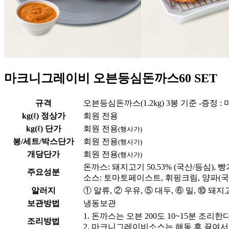
마크니그레이비 오븐등심돈까스60 SET
규격
오븐등심돈까스(1.2kg) 3봉 기준 -증정 
kg(ℓ) 정상가
회원 전용
kg(ℓ) 단가
회원 전용
(행사가)
봉/세트/박스단가
회원 전용
(행사가)
개당단가
회원 전용
(행사가)
돈까스: 돼지고기 50.53% (국산/등심), 
주요성분
소스: 토마토페이스트, 휘핑크림, 양파(국
알러지
① 알류, ② 우유, ⑤ 대두, ⑥ 밀, ⑩ 돼지고
보관방법
냉동보관
1. 돈까스는 오븐 200도 10~15분 조리한
조리방법
2. 마크니그레이비소스는 해동 후 끓여서