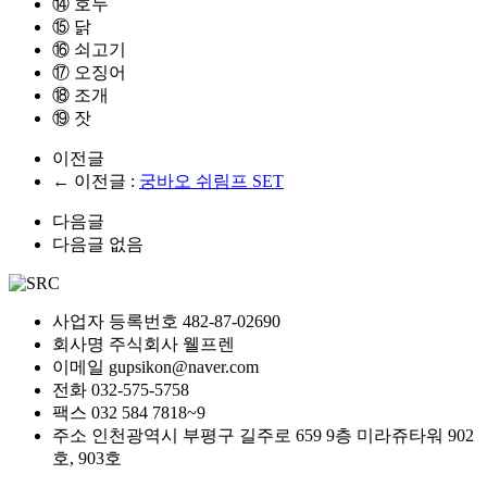
⑭ 호두
⑮ 닭
⑯ 쇠고기
⑰ 오징어
⑱ 조개
⑲ 잣
이전글
← 이전글 :
궁바오 쉬림프 SET
다음글
다음글 없음
사업자 등록번호
482-87-02690
회사명
주식회사 웰프렌
이메일
gupsikon@naver.com
전화
032-575-5758
팩스
032 584 7818~9
주소
인천광역시 부평구 길주로 659 9층 미라쥬타워 902
호, 903호