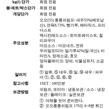
kg(ℓ) 단가
회원 전용
봉/세트/박스단가
회원 전용
개당단가
회원 전용
오오(55) 롱롱쉬림프: 새우55%(베트남
산), 연육8.73%, 빵가루, 배타믹스, 프리
더스트
멕시칸레드소스 : 토마토페이스트, 칠
리파우더
주요성분
마요소스 : 마요네즈, 연유
우리밀또띠아: 밀가루42%(밀:국산), 비
타민A, 정제소금, 효모
양파플레이크: 양파, 식물성유지, 소금
등
① 알류, ⑤ 대두, ⑥ 밀, ⑨ 새우 / 파우
알러지
더 ①, ②, ⑤, ⑥, ⑫
참고사항
1SET : 100인분
쉬림프, 또띠아 : 냉동보관 / 소스 : 냉장
보관방법
보관 / 플레이크 : 실온보관
① 야채를 씻어 준비한다.
② 오오롱롱쉬림프 170도 6~8분 튀긴