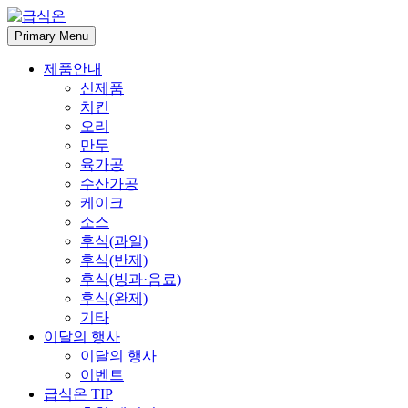
Skip
to
Primary Menu
content
제품안내
신제품
치킨
오리
만두
육가공
수산가공
케이크
소스
후식(과일)
후식(반제)
후식(빙과·음료)
후식(완제)
기타
이달의 행사
이달의 행사
이벤트
급식온 TIP