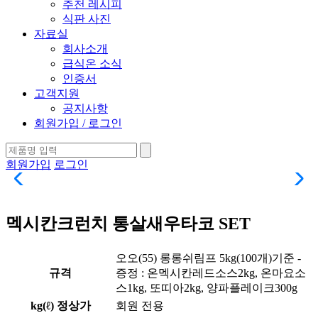
추천 레시피
식판 사진
자료실
회사소개
급식온 소식
인증서
고객지원
공지사항
회원가입 / 로그인
회원가입
로그인
멕시칸크런치 통살새우타코 SET
오오(55) 롱롱쉬림프 5kg(100개)기준 -
규격
증정 : 온멕시칸레드소스2kg, 온마요소
스1kg, 또띠아2kg, 양파플레이크300g
kg(ℓ) 정상가
회원 전용