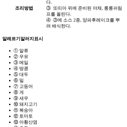
다.
조리방법
③ 또띠아 위에 준비된 야채, 롱롱쉬림
프를 올린다.
④ ③에 소스 2종, 양파후레이크를 뿌
려 배식한다.
알레르기
알러지표시
① 알류
② 우유
③ 메일
④ 땅콩
⑤ 대두
⑥ 밀
⑦ 고등어
⑧ 게
⑨ 새우
⑩ 돼지고기
⑪ 복숭아
⑫ 토마토
⑬ 아황산염